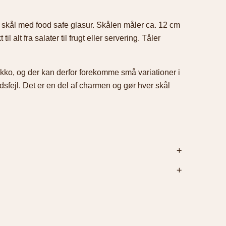
kål med food safe glasur. Skålen måler ca. 12 cm
l alt fra salater til frugt eller servering. Tåler
kko, og der kan derfor forekomme små variationer i
dsfejl. Det er en del af charmen og gør hver skål
e
12 cm
ge. Forsendelse koster 39 kr. Fri fragt ved køb
rtrydelsesret.
Læs mere.