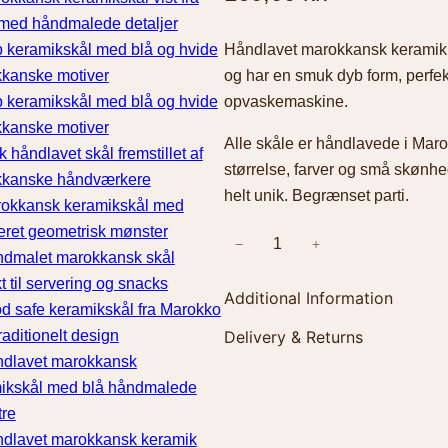
Håndlavet marokkansk keramik s
og har en smuk dyb form, perfekt ti
opvaskemaskine.
Alle skåle er håndlavede i Maro
størrelse, farver og små skønhe
helt unik. Begrænset parti.
−
+
H
å
Additional Information
n
d
Delivery & Returns
l
E
Størrels
a
g
Levering fra Danmark 2-5 hverda
v
e
over 499 kr. Du har 14 dages fo
e
n
V