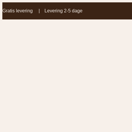
Gratis levering | Levering 2-5 dage
Spring
til
indhold