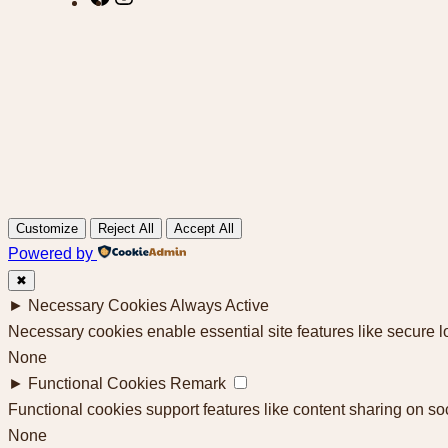
a
n
c
s
e
t
b
a
o
g
o
r
k
a
m
Customize
Reject All
Accept All
Powered by
✖
►
Necessary Cookies
Always Active
Necessary cookies enable essential site features like secure 
None
►
Functional Cookies
Remark
Functional cookies support features like content sharing on soc
None