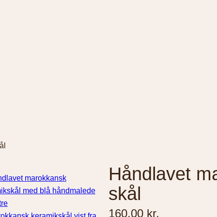
ål
Håndlavet m
skål
160,00
kr.