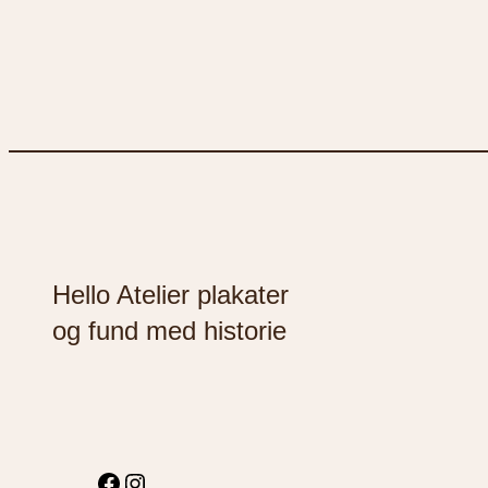
Hello Atelier plakater
og fund med historie
F
I