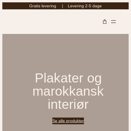
Gratis levering | Levering 2-5 dage
Spring
til
indhold
Plakater og
marokkansk
interiør
Se alle produkter