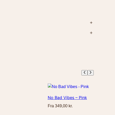
ge. Forsendelse koster 39 kr. Fri fragt ved køb
, 50x70cm, 60x80cm, 70x100cm
rtrydelsesret.
Læs mere.
No Bad Vibes – Pink
Fra
349,00
kr.