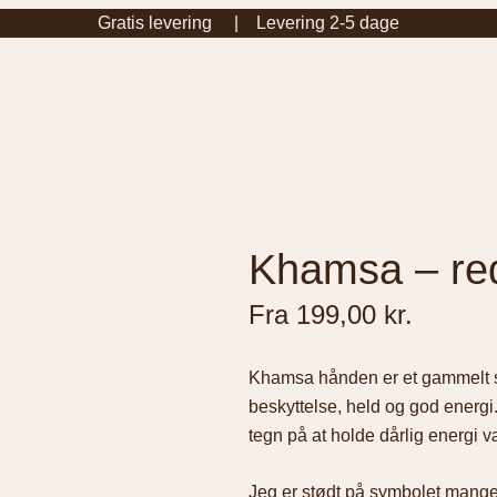
Gratis levering | Levering 2-5 dage
Khamsa – re
Fra
199,00
kr.
Khamsa hånden er et gammelt s
beskyttelse, held og god ener
tegn på at holde dårlig energi 
Jeg er stødt på symbolet mange