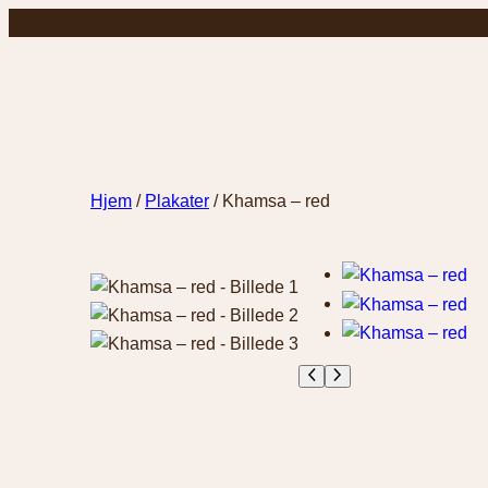
Spring
til
indhold
Hjem
/
Plakater
/ Khamsa – red