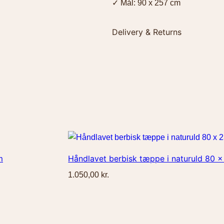
✓ Mål: 90 x 257 cm
i
t
Delivery & Returns
æ
p
p
Levering fra Danmark 2-5 hverda
e
over 499 kr. Du har 14 dages fo
9
0
x
2
5
7
m
Håndlavet berbisk tæppe i naturuld 80 
c
1.050,00
kr.
m
a
n
t