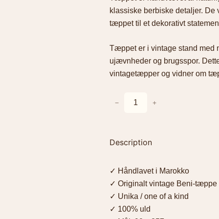
klassiske berbiske detaljer. De
tæppet til et dekorativt statemen
Tæppet er i vintage stand med n
ujævnheder og brugsspor. Dett
vintagetæpper og vidner om tæp
V
−
+
i
n
t
Description
a
g
✓ Håndlavet i Marokko
e
✓ Originalt vintage Beni-tæppe
B
✓ Unika / one of a kind
e
✓ 100% uld
n