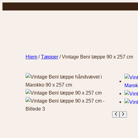
Spring
til
indhold
Hjem
/
Tæpper
/ Vintage Beni tæppe 90 x 257 cm