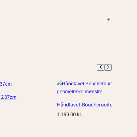
ge. Forsendelse koster 39 kr. Fri fragt ved køb
rtrydelsesret.
Læs mere.
x 237cm
Håndlavet Boucherouite tæppe 95
1.199,00
kr.